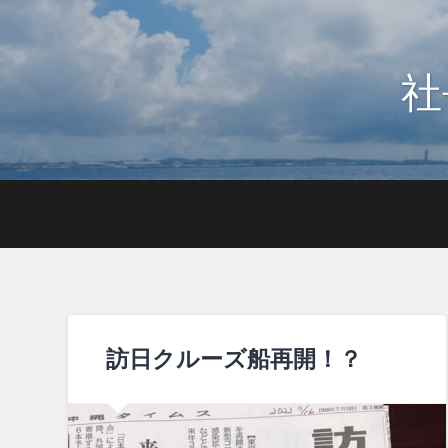
社
訪日クルーズ船再開！？